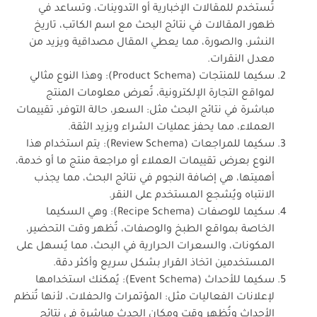
تُستخدم للمقالات الإخبارية أو التدوينات، وتساعد في
ظهور المقالات في نتائج البحث مع اسم الكاتب، تاريخ
النشر، والصورة، مما يعطي المقال مصداقية ويزيد من
معدل النقرات.
سكيما للمنتجات (Product Schema): وهذا النوع مثالي
لمواقع التجارة الإلكترونية، تُعرض معلومات المنتج
مباشرة في نتائج البحث مثل: السعر، حالة التوفر، تقييمات
العملاء، مما يحفز عمليات الشراء ويزيد الثقة.
سكيما للمراجعات (Review Schema): يتم استخدام هذا
النوع بعرض تقييمات العملاء أو مراجعة منتج ما أو خدمة،
أهميتها، هي إضافة النجوم في نتائج البحث، مما يجذب
الانتباه ويُشجع المستخدم على النقر.
سكيما للوصفات (Recipe Schema): وهي السكيما
الخاصة بمواقع الطبخ والوصفات، تُظهر وقت التحضير،
المكونات، والسعرات الحرارية في البحث، مما يُسهل على
المستخدمين اتخاذ القرار بشكل سريع وأكثر دقة.
سكيما للأحداث (Event Schema): يُمكنك استخدامها
لإعلانات الفعاليات مثل: المؤتمرات والحفلات، لأنها تُنظم
الأحداث وتُظهر وقت ومكان الحدث مباشرة في نتائج