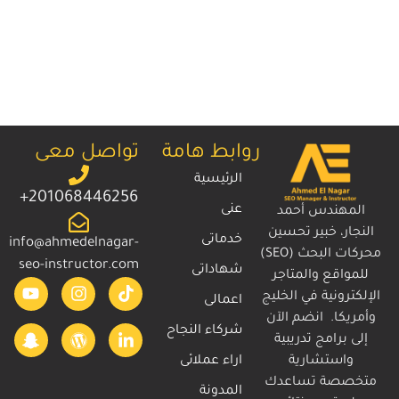
روابط هامة
تواصل معى
الرئيسية
201068446256+
عنى
المهندس أحمد
النجار، خبير تحسين
خدماتى
info@ahmedelnagar-
محركات البحث (SEO)
seo-instructor.com
شهاداتى
للمواقع والمتاجر
الإلكترونية في الخليج
اعمالى
وأمريكا. انضم الآن
شركاء النجاح
إلى برامج تدريبية
واستشارية
اراء عملائى
متخصصة تساعدك
المدونة