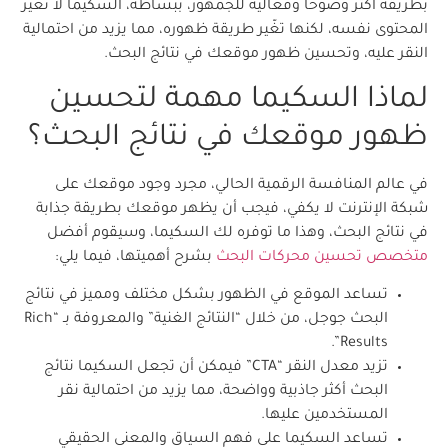
بطريقة أكثر وضوحا وفعالية للجمهور، ببساطة، السكيما لا تغيّر
المحتوى نفسه، لكنها تغّير طريقة ظهوره، مما يزيد من احتمالية
النقر عليه، وتحسين ظهور موقعك في نتائج البحث.
لماذا السكيما مهمة لتحسين
ظهور موقعك في نتائج البحث؟
في عالم المنافسة الرقمية الحالي، مجرد وجود موقعك على
شبكة الإنترنت لا يكفي، فيجب أن يظهر موقعك بطريقة جذابة
في نتائج البحث، وهذا ما توفره لك السكيما، وسيقوم أفضل
متخصص تحسين محركات البحث
بشرح أهميتها، فيما يلي:
تساعد الموقع في الظهور بشكل مختلف ومميز في نتائج
البحث جوجل، من خلال “النتائج الغنية” والمعروفة بـ “Rich
Results”.
تزيد معدل النقر “CTA” فيمكن أن تجعل السكيما نتائج
البحث أكثر جاذبية وواضحة، مما يزيد من احتمالية نقر
المستخدمين عليها.
تساعد السكيما على فهم السياق والمعنى الحقيقي