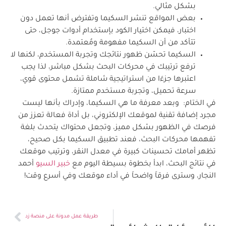
بشكل مثالي.
بعض المواقع تنشر السكيما وتفترض أنها تعمل دون
اختبار، فيمكن اختيار الكود بإستخدام أدوات جوجل، حتى
تتأكد من أن السكيما مفهومة ومُعتمدة.
السكيما تحسّن ظهور نتائجك وتجربة المستخدم، لكنها لا
ترفع ترتيبك في محركات البحث بشكل مباشر، لذا يجب
اعتبرها جزءَا من استراتيجية شاملة تشمل محتوى قوي،
سرعة تحميل، وتجربة مستخدم ممتازة.
في الختام: وبعد معرفة ما هي السكيما، وإدراك بأنها ليست
مجرد إضافة تقنية لموقعك الإلكتروني، بل أداة فعالة تعزز من
فرصك في الظهور بشكل مميز، وتجعل محتواك يتحدث بلغة
تفهمها محركات البحث، فعند تطبيق السكيما بكل صحيح،
تظهر أمامك تحسينات كبيرة في معدل النقر، وترتيب موقعك
في نتائج البحث، ابدأ بخطوة بسيطة اليوم مع
خبير السيو
أحمد
النجار، وسترى فرقاَ واضحاَ في أداء موقعك وفي أسرع وقت!
طريقة عمل مدونة على منصة زد